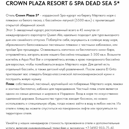
CROWN PLAZA RESORT & SPA DEAD SEA 5*
Отель
Crown Plaza 5*
- иорданский Spa-курорт на берегу Мёртвого моря с
пляжами из белого песка, с бассейном-лагуной (5500 кв.м.) с прилегающей
открытой обеденной зоной.
Этот 5-звездочный курорт, расположенный всего в 45 минутах от
международного аэропорта Queen Alia, идеально подходит для тура выходного
дня или семейного отпуска. Побалуйте себя, окунувшись в солёную воду моря,
обрамленного белоснежными песчаными пляжами с частными кабинками, или
пройдя Spa-процедуры. Освежившись напитком из бесплатного мини-бара,
отправляйтесь загорать возле нашего бассейна площадью 5 500 кв.м. Возьмите
коктейль в Aqua Pool Bar и отправляйтесь вплавь к краю панорамного бассейна
для взрослых, чтобы полюбоваться видом Мёртвого моря. Для детей есть
отдельный бассейн, а также детский клуб развлечений. После заката El Grito
приглашает вас отведать блюда классической латиноамериканской кухни и
послушать живую музыку.
Пляж
: собственный, песчаный, крупнейший на побережье Мёртвого моря, лежаки
и зонтики бесплатно, кабинки для переодевания. Частный пляж отеля является
одним из самых длинных и широких в Иордании. Вход в море по искусственно
сделанной дорожке. Большинство туристов заходят босиком, но можно
использовать и специальную обувь, тогда можно зайти в воду в любом месте. Из
отеля к пляжу вы можете спуститься на панорамном лифте или прогуляться по
территории отеля.
Узнайте у наших менеджеров стоимость проживания в отеле и дополнительные
услуги, включая индивидуальный трансфер и экскурсии +7 (495) 933-71-61.