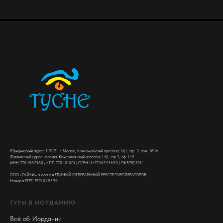
Юридический адрес: 119021, г. Москва, Комсомольский проспект, 14/1, стр. 3, пом. № IV
Фактический адрес: Москва, Комсомольский проспект, 14/1, стр.3, оф. 149
ИНН 7704867480 / КПП 770401001 / ОГРН 1147746743650 / ОКВЭД 79.11
ООО «ТАЙКИ» внесено в ЕДИНЫЙ ФЕДЕРАЛЬНЫЙ РЕЕСТР ТУРОПЕРАТОРОВ.
Номер в ЕГРТ: РТО 025599
ТУРЫ В ИОРДАНИЮ
Всё об Иордании