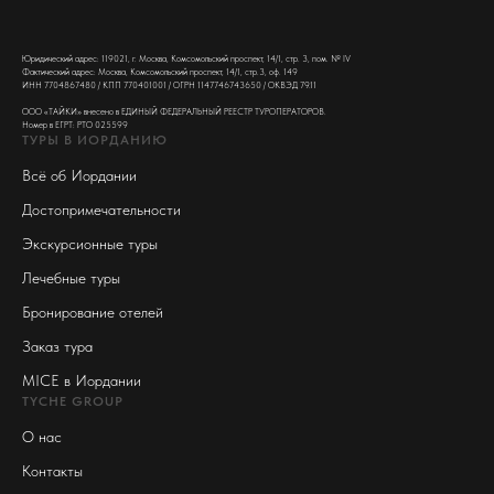
Юридический адрес: 119021, г. Москва, Комсомольский проспект, 14/1, стр. 3, пом. № IV
Фактический адрес: Москва, Комсомольский проспект, 14/1, стр.3, оф. 149
ИНН 7704867480 / КПП 770401001 / ОГРН 1147746743650 / ОКВЭД 79.11
ООО «ТАЙКИ» внесено в ЕДИНЫЙ ФЕДЕРАЛЬНЫЙ РЕЕСТР ТУРОПЕРАТОРОВ.
Номер в ЕГРТ: РТО 025599
ТУРЫ В ИОРДАНИЮ
Всё об Иордании
Достопримечательности
Экскурсионные туры
Лечебные туры
Бронирование отелей
Заказ тура
MICE в Иордании
TYCHE GROUP
О нас
Контакты