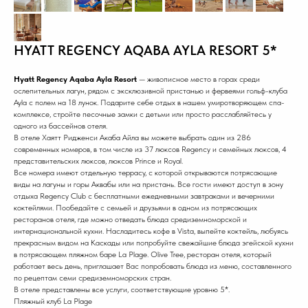
HYATT REGENCY AQABA AYLA RESORT 5*
Hyatt Regency Aqaba Ayla Resort
— живописное место в горах среди
ослепительных лагун, рядом с эксклюзивной пристанью и фервеями гольф-клуба
Ayla с полем на 18 лунок. Подарите себе отдых в нашем умиротворяющем спа-
комплексе, стройте песочные замки с детьми или просто расслабляйтесь у
одного из бассейнов отеля.
В отеле Хаятт Ридженси Акаба Айла вы можете выбрать один из 286
современных номеров, в том числе из 37 люксов Regency и семейных люксов, 4
представительских люксов, люксов Prince и Royal.
Все номера имеют отдельную террасу, с которой открываются потрясающие
виды на лагуны и горы Аквабы или на пристань. Все гости имеют доступ в зону
отдыха Regency Club с бесплатными ежедневными завтраками и вечерними
коктейлями. Пообедайте с семьей и друзьями в одном из потрясающих
ресторанов отеля, где можно отведать блюда средиземноморской и
интернациональной кухни. Насладитесь кофе в Vista, выпейте коктейль, любуясь
прекрасным видом на Каскады или попробуйте свежайшие блюда эгейской кухни
в потрясающем пляжном баре La Plage. Olive Tree, ресторан отеля, который
работает весь день, приглашает Вас попробовать блюда из меню, составленного
по рецептам семи средиземноморских стран.
В отеле представлены все услуги, соответствующие уровню 5*.
Пляжный клуб La Plage