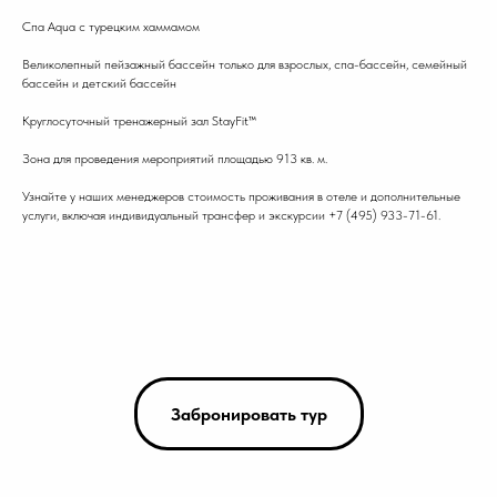
Спа Aqua с турецким хаммамом
Великолепный пейзажный бассейн только для взрослых, спа-бассейн, семейный
бассейн и детский бассейн
Круглосуточный тренажерный зал StayFit™
Зона для проведения мероприятий площадью 913 кв. м.
Узнайте у наших менеджеров стоимость проживания в отеле и дополнительные
услуги, включая индивидуальный трансфер и экскурсии +7 (495) 933-71-61.
Забронировать тур